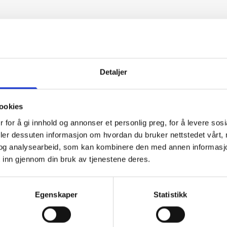
lige
 VVS-
Detaljer
Trofaste kun
ookies
 for å gi innhold og annonser et personlig preg, for å levere sos
Hundorp Rørleggerser
deler dessuten informasjon om hvordan du bruker nettstedet vårt,
ert rørleggerbedrift
bygda som har benytte
og analysearbeid, som kan kombinere den med annen informasjon d
i har vært en fast
 inn gjennom din bruk av tjenestene deres.
mindre oppdrag i mange 
t i over 45 år og har
våre kunder viser oss, 
n mer enn 130 år.
Egenskaper
Statistikk
serviceoppdrag som
etter og
prosjekter for hus og