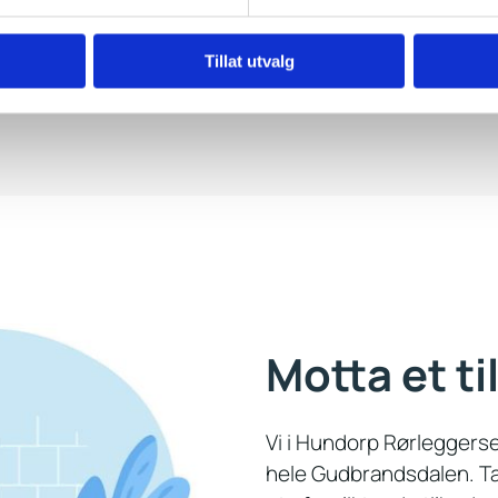
Tillat utvalg
Motta et ti
Vi i Hundorp Rørleggerse
hele Gudbrandsdalen. Ta