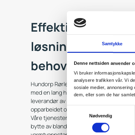
Effektive og pålite
løsninger for dine
Samtykke
behov
Denne nettsiden anvender c
Vi bruker informasjonskapsler
analysere trafikken vår. Vi 
Hundorp Rørleggerservice er en veletabl
sosiale medier, annonsering 
med en lang historie i Gudbrandsdalen. V
dem, eller som de har samlet
leverandør av rørleggertjenester i område
opparbeidet oss en erfaring på til samme
Samtykkevalg
Nødvendig
Våre tjenester omfatter alt fra mindre 
bytte av blandebatterier, pakninger, toal
varmtvannstanker, til større renoverings