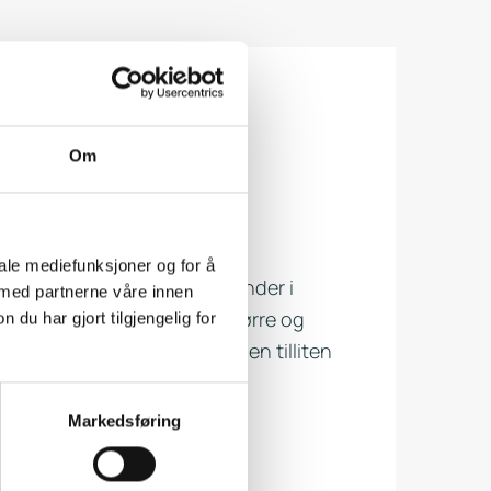
Om
der
iale mediefunksjoner og for å
vice har mange trofaste kunder i
 med partnerne våre innen
t våre tjenester til både større og
u har gjort tilgjengelig for
år. Vi setter stor pris på den tilliten
og vi takker for det.
Markedsføring