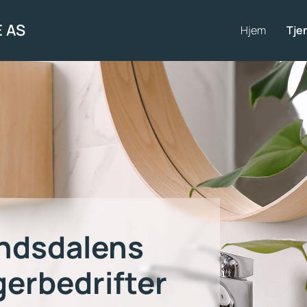
 AS
Hjem
Tje
ndsdalens
gerbedrifter