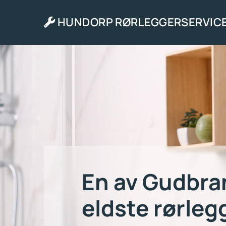
HUNDORP RØRLEGGERSERVICE

En av Gudbra
eldste rørleg