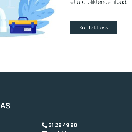
et uforpliktende tilbud.
Kontakt oss
 AS
61 29 49 90
